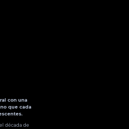
ral con una
bano que cada
escentes.
 el década de